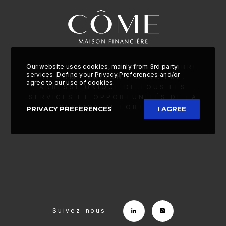
Our website uses cookies, mainly from 3rd party
ANTCO FAMILY OFFICE EST MEMBRE
services. Define your Privacy Preferences and/or
DE CÔME MAISON
FINANCIÈRE,
agree to our use of cookies.
ADRESSE UNIQUE DE TOUS LES
SERVICES ET
OPPORTUNITÉS DE LA
PRIVACY PREFERENCES
I AGREE
Suivez-nous