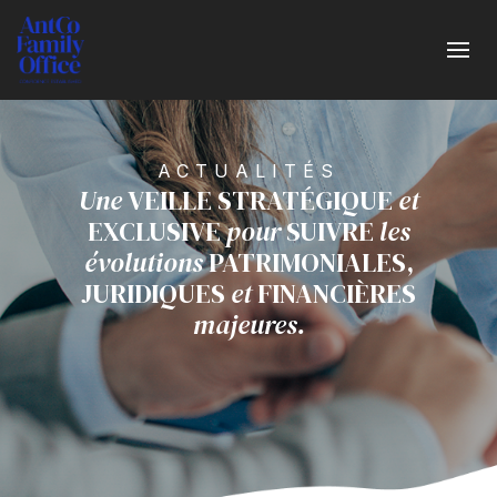
ACTUALITÉS
Une
VEILLE STRATÉGIQUE
et
EXCLUSIVE
pour
SUIVRE
les
évolutions
PATRIMONIALES,
JURIDIQUES
et
FINANCIÈRES
majeures.