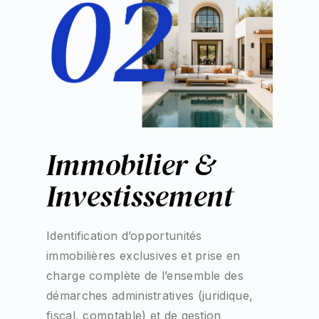
obilier &
Exper
estissement
Immob
ication d’opportunités
L’immobilier :
ières exclusives et prise en
valorisation, 
complète de l’ensemble des
d’ancrage pat
es administratives (juridique,
C’est pourquoi
 comptable) et de gestion
immobilière, A