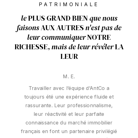
PATRIMONIALE
le
PLUS GRAND BIEN
que
nous
faisons
AUX AUTRES
n'est pas de
leur
communiquer
NOTRE
RICHESSE,
mais de leur révéler
LA
LEUR
F L I P
M. E.
Travailler avec l’équipe d’AntCo a
AntCo m’a accompagné dans la
création d’une SARL en France pour
toujours été une expérience fluide et
l’acquisition d’une villa, ainsi que dans le
rassurante. Leur professionnalisme,
suivi de conformité aux différentes
leur réactivité et leur parfaite
connaissance du marché immobilier
réglementations françaises. Leur
français en font un partenaire privilégié
accompagnement, de la constitution de
r