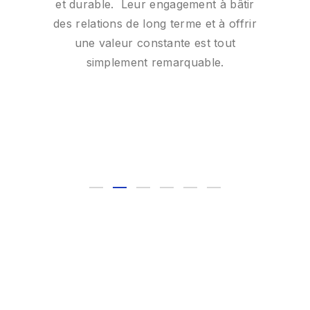
et durable. Leur engagement à bâtir
la société à la revue juridique des
des relations de long terme et à offrir
contrats, en passant par les conseils
L
fiscaux et la gestion comptable, s’est
une valeur constante est tout
avéré d’une aide précieuse. Une équipe
simplement remarquable.
f
compétente, rigoureuse et
f
particulièrement agréable à consulter —
je les recommande sans réserve.