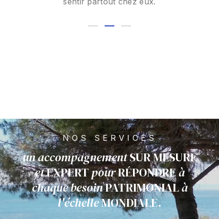
sentir partout chez eux.
NOS SERVICES
un accompagnement
SUR MESURE
et
EXPERT
pour
RÉPONDRE
à
chaque besoin
PATRIMONIAL
à
l'échelle
MONDIALE.