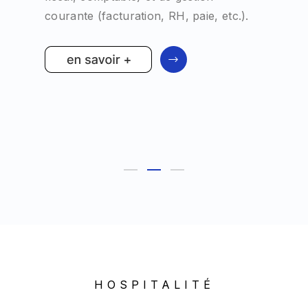
e (facturation, RH, paie, etc.).
pleinement d
family office 
tournée vers l
HOSPITALITÉ