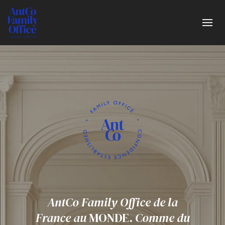
AntCo Family Office
de la
France au
MONDE.
Comme du