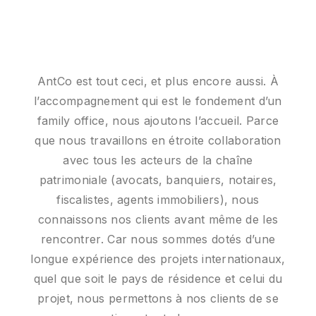
AntCo est tout ceci, et plus encore aussi. À
À cela nous ajoutons ce qui donne à nos
l’accompagnement qui est le fondement d’un
clients la confiance d’avancer vers les
family office, nous ajoutons l’accueil. Parce
meilleures opportunités, en livrant des
que nous travaillons en étroite collaboration
prestations et des réalisations clés en main,
qu’il s’agisse de finances et de fiscalité,
avec tous les acteurs de la chaîne
patrimoniale (avocats, banquiers, notaires,
d’immobilier ou d’art de vivre.
fiscalistes, agents immobiliers), nous
Nous sommes impatients de vous accueillir
connaissons nos clients avant même de les
chez AntCo Family Office.
rencontrer. Car nous sommes dotés d’une
longue expérience des projets internationaux,
quel que soit le pays de résidence et celui du
projet, nous permettons à nos clients de se